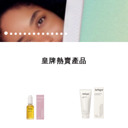
皇牌熱賣產品
全新面膜系列
高效精簡植萃配方 賦予肌膚專屬呵護