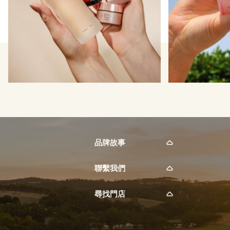
品牌故事
聯繫我們
尋找門店