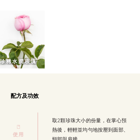
珍稀水潤玫瑰
配方及功效
取2顆珍珠大小的份量，在掌心預
熱後，輕輕並均勻地按壓到面部、
使用
頸部與肩膀