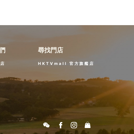
們
尋找門店
門店
HKTVmall 官方旗艦店​
題
策