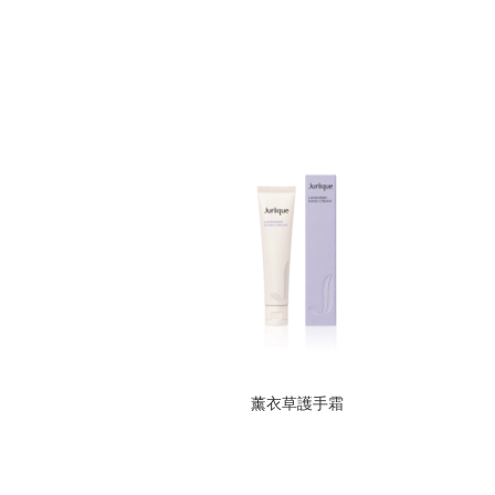
薰衣草護手霜