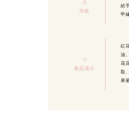
給
功效
甲
紅
油
花
產品成分
取
果