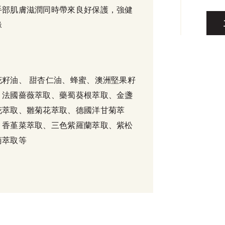
手部肌膚滋潤同時帶來良好保護，強健
緣
花籽油、 甜杏仁油、蜂蜜、澳洲堅果籽
、法國薔薇萃取、藥蜀葵根萃取、金盞
花萃取、雛菊花萃取、德國洋甘菊萃
、香堇菜萃取、三色紫羅蘭萃取、紫松
菊萃取等