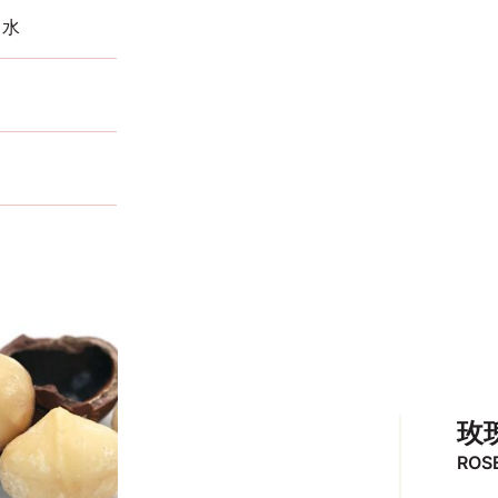
缺水
霜
瑰
玫
ROS