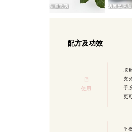
法國玫瑰
澳洲堅果
配方及功效
取
充
手腕
使用
更
平