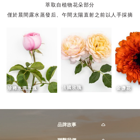
萃取自植物花朵部分
僅於晨間露水蒸發后、午間太陽直射之前以人手採摘
法國玫瑰
珍稀水潤玫瑰
金盞花
品牌故事