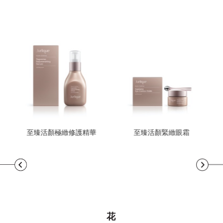
至臻活顏極緻修護精華
至臻活顏緊緻眼霜
花