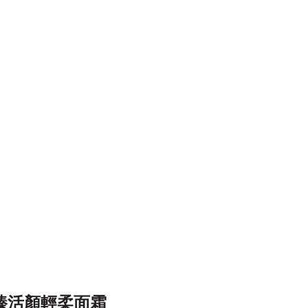
臻活顏輕柔面霜