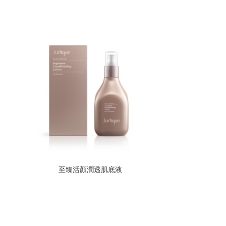
至臻活顏潤透肌底液