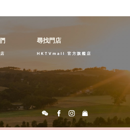
們
尋找門店
門店
HKTVmall 官方旗艦店​
題
策