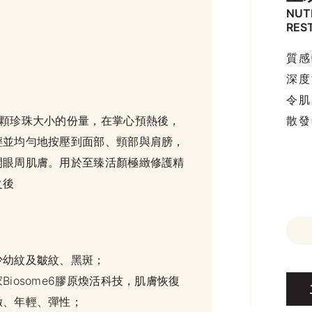
NUT
RES
質感
深度
令肌
散發
2顆珍珠大小的份量，在掌心預熱後，
輕並均勻地按壓到面部、頸部與肩膀，
開眼周肌膚。用於至臻活顏極緻修護精
之後
少幼紋及皺紋、黑斑；
Biosome6膠原煥活科技，肌膚恢復
緻、年輕、彈性；