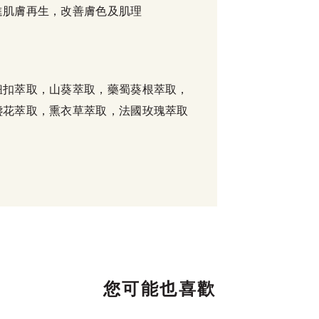
進肌膚再生，改善膚色及肌理
鈕扣萃取，山葵萃取，藥蜀葵根萃取，
盞花萃取，熏衣草萃取，法國玫瑰萃取
您可能也喜歡