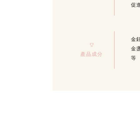
促
金
金
產品成分
等