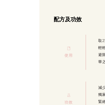
配方及功效
取
輕
避
使用
華
減
獨家
緊
功效