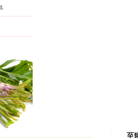
肌
霜
至