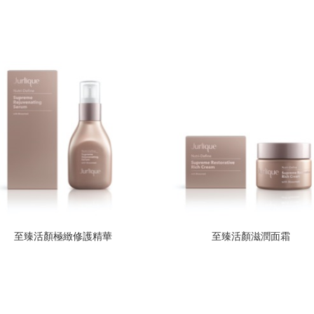
至臻活顏極緻修護精華
至臻活顏滋潤面霜