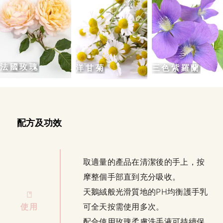
法國玫瑰
洋甘菊
三色紫羅蘭
配方及功效
取適量的產品在清潔後的手上，按
摩整個手部直到充分吸收。
天鵝絨般光滑質地的PH均衡護手乳
使用
可全天按需使用多次。
配合使用玫瑰柔膚洗手液可持續保