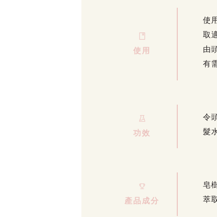
使
取
由
使用
有
令
髮
功效
皂
萃
產品成分