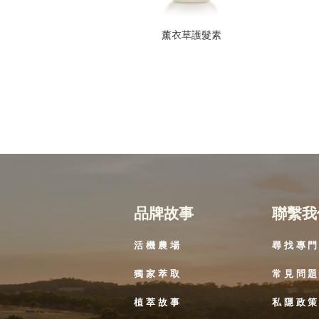
薰衣草護髮素
品牌故事
聯繫我
活機農場
尋找專
獨家萃取
常見問
植萃故事
私隱政