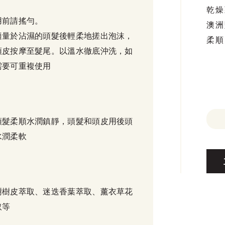
乾燥
用前請搖勻。
澳洲
適量於沾濕的頭髮後輕柔地搓出泡沫，
柔順
頭皮按摩至髮尾。以溫水徹底沖洗，如
需要可重複使用
頭髮柔順水潤鎮靜，頭髮和頭皮用後頭
水潤柔軟
樹樹皮萃取、迷迭香葉萃取、薰衣草花
取等