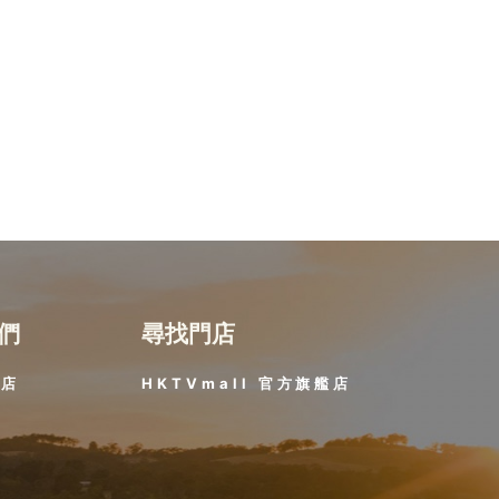
們
尋找門店
門店
HKTVmall 官方旗艦店​
題
策