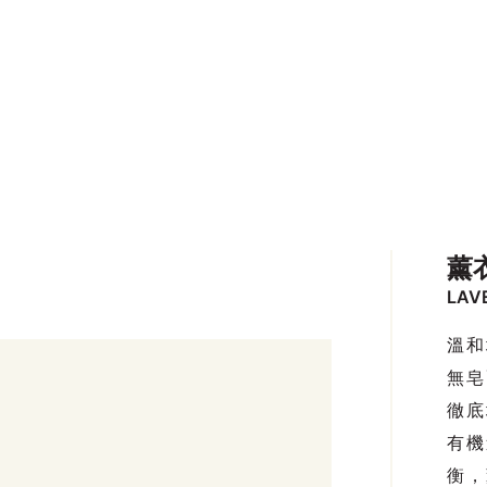
薰
LAV
溫和
無皂
徹底
有機
衡，