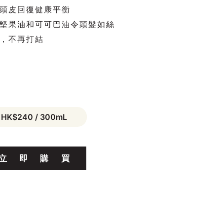
頭皮回復健康平衡
堅果油和可可巴油令頭髮如絲
，不再打結
HK$240 / 300mL
立
即
購
買