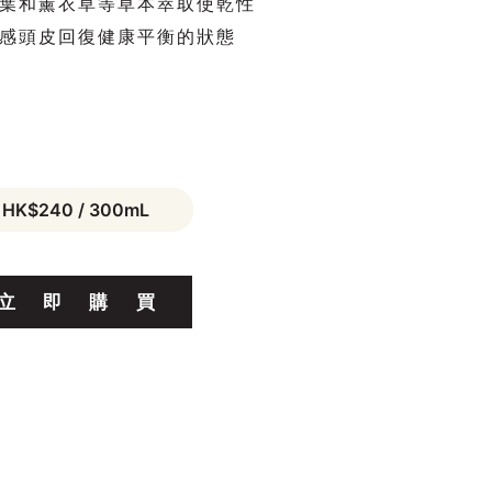
葉和薰衣草等草本萃取使乾性
感頭皮回復健康平衡的狀態
HK$240 / 300mL
立
即
購
買