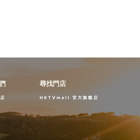
們
尋找門店
門店
HKTVmall 官方旗艦店​
題
策