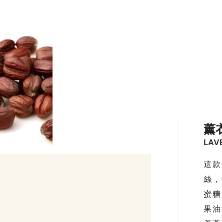
薰
LAV
這款
絲，
蜜糖
果油