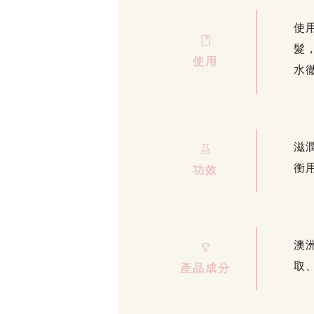
使
髮
使用
水
滋
衡
功效
澳
取
產品成分