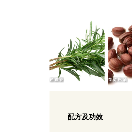
迷迭香
荷荷巴油
配方及功效