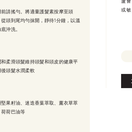
蘆薈
或敏
用前請搖勻。將適量護髮素按摩至頭
，從頭到尾均勻抹開，靜待1分鐘，以溫
徹底沖洗。
潤和柔滑頭髮維持頭髮和頭皮的健康平
用後頭髮水潤柔軟
洲堅果籽油、迷迭香葉萃取、薰衣草萃
、荷荷巴油等