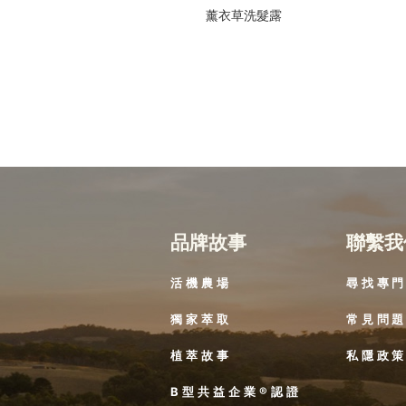
薰衣草洗髮露
品牌故事
聯繫我
活機農場
尋找專
獨家萃取
常見問
植萃故事
私隱政
B型共益企業®認證