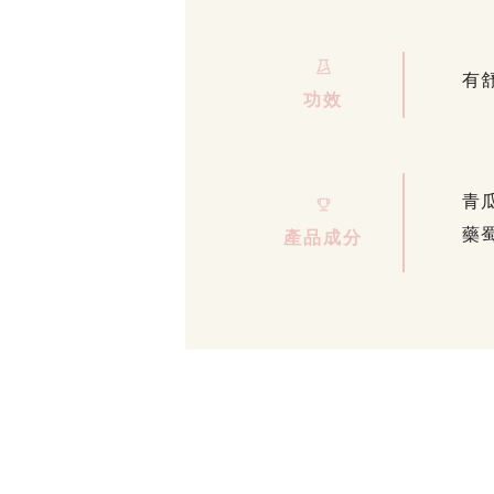
有
功效
青
藥
產品成分