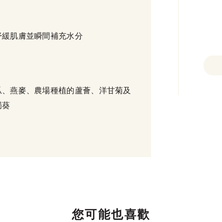
舒緩肌膚並瞬間補充水分
瓜、燕麥、農場種植的蘆薈、洋甘菊及
蜀葵
您可能也喜歡