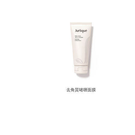
去角質啫喱面膜