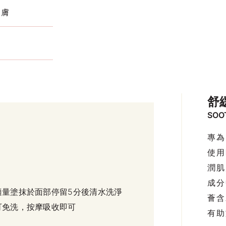
肌膚
霜
舒
SOO
專為
使用
潤肌
成分
適量塗抹於面部停留5分後清水洗淨
薈含
可免洗，按摩吸收即可
有助