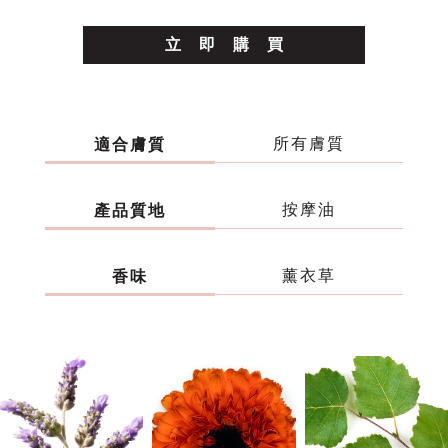
立
即
購
買
所有膚質
適合膚質
按摩油
產品質地
薰衣草
香味